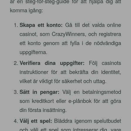
är en steg-för-steg-guide för att hjälpa dig att
komma igång:
Skapa ett konto:
Gå till det valda online
casinot, som CrazyWinners, och registrera
ett konto genom att fylla i de nödvändiga
uppgifterna.
Verifiera dina uppgifter:
Följ casinots
instruktioner för att bekräfta din identitet,
vilket är viktigt för säkerhet och uttag.
Sätt in pengar:
Välj en betalningsmetod
som kreditkort eller e-plånbok för att göra
din första insättning.
Välj ett spel:
Bläddra igenom spelutbudet
och välj ett spel som intresserar dig, vare