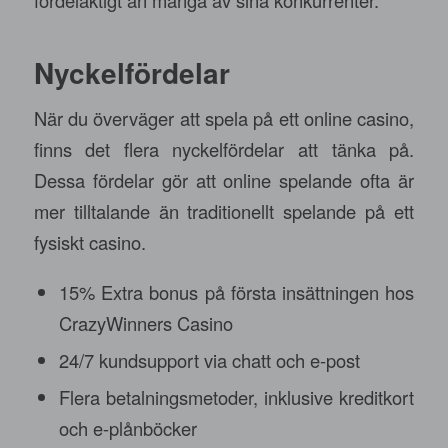
Nyckelfördelar
När du överväger att spela på ett online casino,
finns det flera nyckelfördelar att tänka på.
Dessa fördelar gör att online spelande ofta är
mer tilltalande än traditionellt spelande på ett
fysiskt casino.
15% Extra bonus på första insättningen hos
CrazyWinners Casino
24/7 kundsupport via chatt och e-post
Flera betalningsmetoder, inklusive kreditkort
och e-plånböcker