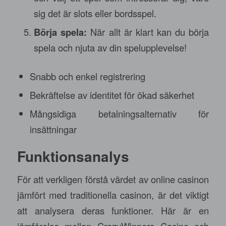
sig det är slots eller bordsspel.
Börja spela:
När allt är klart kan du börja
spela och njuta av din spelupplevelse!
Snabb och enkel registrering
Bekräftelse av identitet för ökad säkerhet
Mångsidiga betalningsalternativ för
insättningar
Funktionsanalys
För att verkligen förstå värdet av online casinon
jämfört med traditionella casinon, är det viktigt
att analysera deras funktioner. Här är en