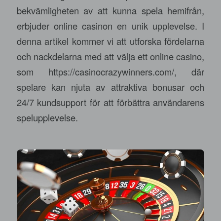
bekvämligheten av att kunna spela hemifrån,
erbjuder online casinon en unik upplevelse. I
denna artikel kommer vi att utforska fördelarna
och nackdelarna med att välja ett online casino,
som
https://casinocrazywinners.com/
, där
spelare kan njuta av attraktiva bonusar och
24/7 kundsupport för att förbättra användarens
spelupplevelse.