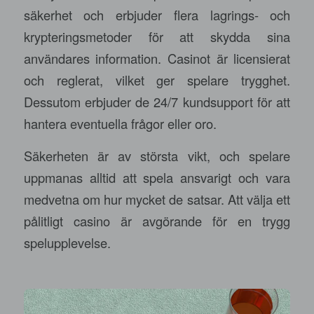
säkerhet och erbjuder flera lagrings- och
krypteringsmetoder för att skydda sina
användares information. Casinot är licensierat
och reglerat, vilket ger spelare trygghet.
Dessutom erbjuder de 24/7 kundsupport för att
hantera eventuella frågor eller oro.
Säkerheten är av största vikt, och spelare
uppmanas alltid att spela ansvarigt och vara
medvetna om hur mycket de satsar. Att välja ett
pålitligt casino är avgörande för en trygg
spelupplevelse.