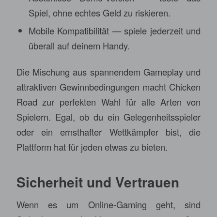
Spiel, ohne echtes Geld zu riskieren.
Mobile Kompatibilität — spiele jederzeit und
überall auf deinem Handy.
Die Mischung aus spannendem Gameplay und
attraktiven Gewinnbedingungen macht Chicken
Road zur perfekten Wahl für alle Arten von
Spielern. Egal, ob du ein Gelegenheitsspieler
oder ein ernsthafter Wettkämpfer bist, die
Plattform hat für jeden etwas zu bieten.
Sicherheit und Vertrauen
Wenn es um Online-Gaming geht, sind