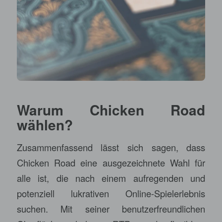
Warum Chicken Road
wählen?
Zusammenfassend lässt sich sagen, dass
Chicken Road eine ausgezeichnete Wahl für
alle ist, die nach einem aufregenden und
potenziell lukrativen Online-Spielerlebnis
suchen. Mit seiner benutzerfreundlichen