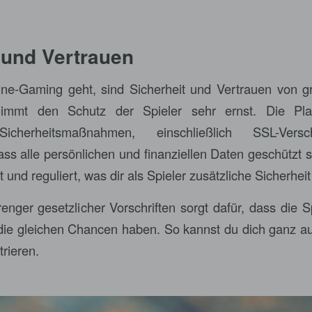
 und Vertrauen
e-Gaming geht, sind Sicherheit und Vertrauen von g
mmt den Schutz der Spieler sehr ernst. Die Pla
e Sicherheitsmaßnahmen, einschließlich SSL-Ver
ass alle persönlichen und finanziellen Daten geschützt s
t und reguliert, was dir als Spieler zusätzliche Sicherheit 
enger gesetzlicher Vorschriften sorgt dafür, dass die Sp
 die gleichen Chancen haben. So kannst du dich ganz a
rieren.