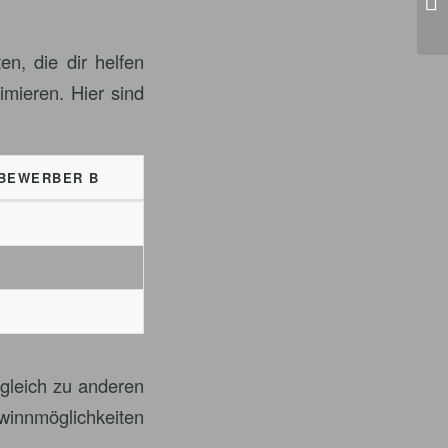
Ro
n, die dir helfen
mieren. Hier sind
BEWERBER B
gleich zu anderen
winnmöglichkeiten