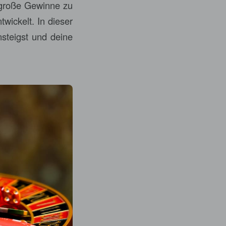
, große Gewinne zu
wickelt. In dieser
nsteigst und deine