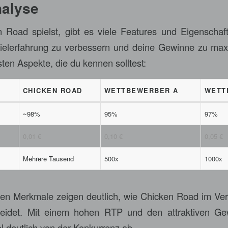
nalyse
Road spielst, gibt es viele Features und Eigenschafte
ielerfahrung zu verbessern und deine Gewinne zu maxi
sten Aspekte, die du kennen solltest:
CHICKEN ROAD
WETTBEWERBER A
WETT
~98%
95%
97%
0,01 €
0,10 €
0,05 €
Mehrere Tausend
500x
1000x
en Merkmale zeigen deutlich, wie Chicken Road im Ver
eidet. Mit einem hohen RTP und den attraktiven Ge
el deutlich von der Konkurrenz ab.