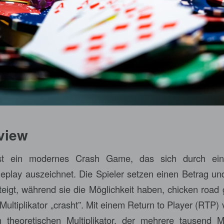
view
st ein modernes Crash Game, das sich durch ein 
play auszeichnet. Die Spieler setzen einen Betrag un
steigt, während sie die Möglichkeit haben,
chicken road 
 Multiplikator „crasht”. Mit einem Return to Player (RTP
theoretischen Multiplikator, der mehrere tausend 