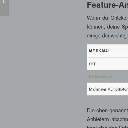
Feature-A
Road: So startest du erfolgreich
Wenn du Chicken 
können, deine Sp
einige der wichtig
MERKMAL
RTP
Minimaleinsatz
Maximaler Multiplikator
Die oben genannt
Anbietern abschn
hebt sich das Spi