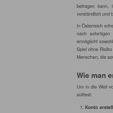
betragen kann, i
verständlich und b
In Österreich erfr
nach sofortigen 
ermöglicht sowohl
Spiel ohne Risiko
Menschen, die so
Wie man er
Um in die Welt vo
solltest:
Konto erstel